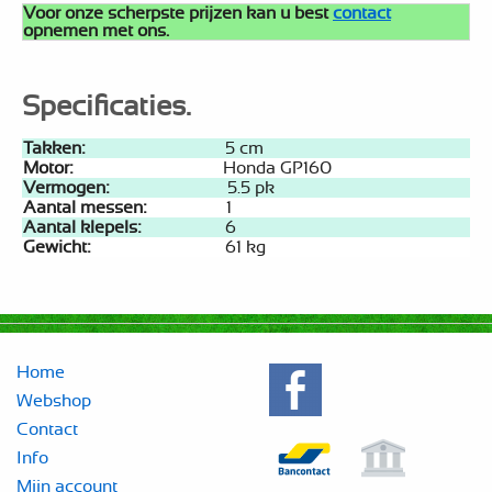
Voor onze scherpste prijzen kan u best
contact
opnemen met ons.
Specificaties.
Takken:
5 cm
Motor:
Honda GP160
Vermogen:
5.5 pk
Aantal messen:
1
Aantal klepels:
6
Gewicht:
61 kg
Home
Webshop
Contact
Info
Mijn account