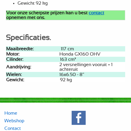
Gewicht 92 kg
Voor onze scherpste prijzen kan u best
contact
opnemen met ons.
Specificaties.
Maaibreedte:
117 cm
Motor:
Honda GX160 OHV
Cilinder:
163 cm³
2 versnellingen vooruit + 1
Aandrijving:
achteruit
Wielen:
16x6.50 - 8"
Gewicht:
92 kg
Home
Webshop
Contact