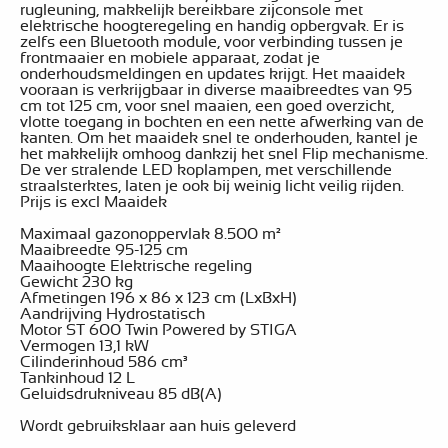
rugleuning, makkelijk bereikbare zijconsole met
elektrische hoogteregeling en handig opbergvak. Er is
zelfs een Bluetooth module, voor verbinding tussen je
frontmaaier en mobiele apparaat, zodat je
onderhoudsmeldingen en updates krijgt. Het maaidek
vooraan is verkrijgbaar in diverse maaibreedtes van 95
cm tot 125 cm, voor snel maaien, een goed overzicht,
vlotte toegang in bochten en een nette afwerking van de
kanten. Om het maaidek snel te onderhouden, kantel je
het makkelijk omhoog dankzij het snel Flip mechanisme.
De ver stralende LED koplampen, met verschillende
straalsterktes, laten je ook bij weinig licht veilig rijden.
Prijs is excl Maaidek
Maximaal gazonoppervlak 8.500 m²
Maaibreedte 95-125 cm
Maaihoogte Elektrische regeling
Gewicht 230 kg
Afmetingen 196 x 86 x 123 cm (LxBxH)
Aandrijving Hydrostatisch
Motor ST 600 Twin Powered by STIGA
Vermogen 13,1 kW
Cilinderinhoud 586 cm³
Tankinhoud 12 L
Geluidsdrukniveau 85 dB(A)
Wordt gebruiksklaar aan huis geleverd