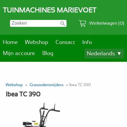
TUINMACHINES MARIEVOET
Winkelwagen (0)
Home
Webshop
Contact
Info
Mijn account
Blog
Nederlands ▼
Webshop
»
Graszodensnijders
» Ibea TC 390
Ibea TC 390