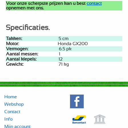
Voor onze scherpste prijzen kan u best
contact
opnemen met ons.
Specificaties.
Takken:
5 cm
Motor:
Honda GX200
Vermogen:
6.5 pk
Aantal messen:
1
Aantal klepels:
12
Gewicht:
71 kg
Home
Webshop
Contact
Info
Mijn account