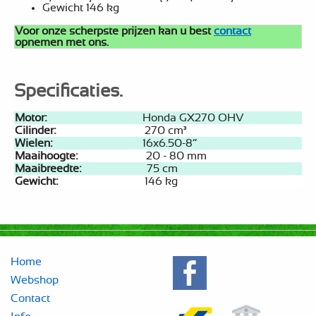
Gewicht 146 kg
Voor onze scherpste prijzen kan u best
contact
opnemen met ons.
Specificaties.
Motor:
Honda GX270 OHV
Cilinder:
270 cm³
Wielen:
16x6.50-8”
Maaihoogte:
20 - 80 mm
Maaibreedte:
75 cm
Gewicht:
146 kg
Home
Webshop
Contact