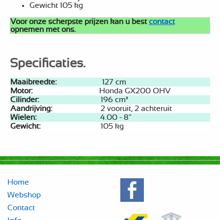
Gewicht 105 kg
Voor onze scherpste prijzen kan u best
contact
opnemen met ons.
Specificaties.
Maaibreedte:
127 cm
Motor:
Honda GX200 OHV
Cilinder:
196 cm³
Aandrijving:
2 vooruit, 2 achteruit
Wielen:
4.00 - 8"
Gewicht:
105 kg
Home
Webshop
Contact