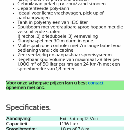
Gebruik van pekel i.p.v. zout/zand strooien
Gepatenteerde poly-tank
Ideaal voor lichte vrachtwagen, pick-up of
aanhangwagen
Tank in polyethyleen van 1136 liter
Spuitboom met verdraaibare sproeikoppen met die
verschillende stralen
1) rechte, 2) driedubbele, 3) verneveling
Slanghaspel met 30 m darm in optie.
Multi-spuitzone controler met 7m lange kabel voor
bediening vanuit de cabine
Zeer veelzijdig en aanpasbaar sproeisysteem
Regelbaar spuitvolume van maximaal 28 liter per
1.000 m² of 50 liter per km aan 24 km/h met een
sproeibreedte van 1,8 meter.
Voor onze scherpste prijzen kan u best
contact
opnemen met ons.
Specificaties.
Aandrijving:
Ext. Batterij 12 Volt
Capaciteit:
1.136 liter
Sproeibreedte:
1.8 m of 7.6 m