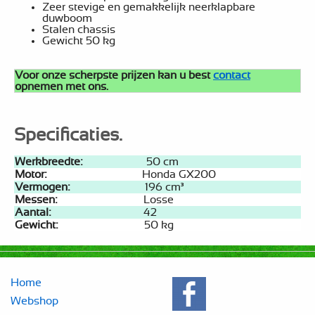
Zeer stevige en gemakkelijk neerklapbare
duwboom
Stalen chassis
Gewicht 50 kg
Voor onze scherpste prijzen kan u best
contact
opnemen met ons.
Specificaties.
Werkbreedte:
50 cm
Motor:
Honda GX200
Vermogen:
196 cm³
Messen:
Losse
Aantal:
42
Gewicht:
50 kg
Home
Webshop