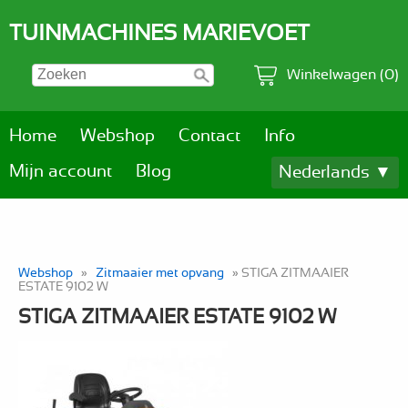
TUINMACHINES MARIEVOET
Winkelwagen (0)
Home
Webshop
Contact
Info
Mijn account
Blog
Nederlands ▼
Webshop
»
Zitmaaier met opvang
» STIGA ZITMAAIER
ESTATE 9102 W
STIGA ZITMAAIER ESTATE 9102 W