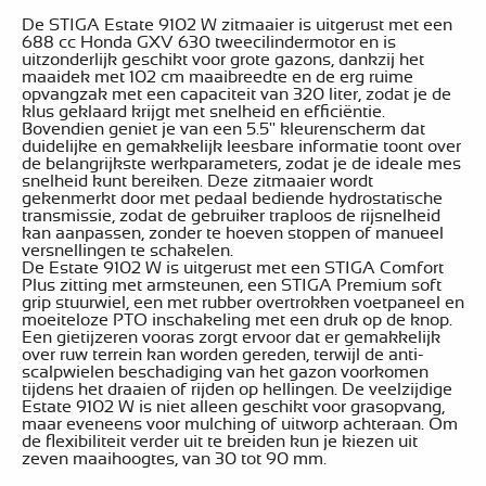
De STIGA Estate 9102 W zitmaaier is uitgerust met een
688 cc Honda GXV 630 tweecilindermotor en is
uitzonderlijk geschikt voor grote gazons, dankzij het
maaidek met 102 cm maaibreedte en de erg ruime
opvangzak met een capaciteit van 320 liter, zodat je de
klus geklaard krijgt met snelheid en efficiëntie.
Bovendien geniet je van een 5.5'' kleurenscherm dat
duidelijke en gemakkelijk leesbare informatie toont over
de belangrijkste werkparameters, zodat je de ideale mes
snelheid kunt bereiken. Deze zitmaaier wordt
gekenmerkt door met pedaal bediende hydrostatische
transmissie, zodat de gebruiker traploos de rijsnelheid
kan aanpassen, zonder te hoeven stoppen of manueel
versnellingen te schakelen.
De Estate 9102 W is uitgerust met een STIGA Comfort
Plus zitting met armsteunen, een STIGA Premium soft
grip stuurwiel, een met rubber overtrokken voetpaneel en
moeiteloze PTO inschakeling met een druk op de knop.
Een gietijzeren vooras zorgt ervoor dat er gemakkelijk
over ruw terrein kan worden gereden, terwijl de anti-
scalpwielen beschadiging van het gazon voorkomen
tijdens het draaien of rijden op hellingen. De veelzijdige
Estate 9102 W is niet alleen geschikt voor grasopvang,
maar eveneens voor mulching of uitworp achteraan. Om
de flexibiliteit verder uit te breiden kun je kiezen uit
zeven maaihoogtes, van 30 tot 90 mm.