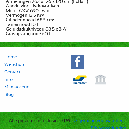
Afmetingen 262 x 126 x 120 cm (LxBxH)
Aandrijving Hydrostatisch
Motor GXV 690 Twin
Vermogen 13,5 kW
Cilinderinhoud 688 cm³
Tankinhoud 10 L
Geluidsdrukniveau 88,5 dB(A)
Grasopvangbox 360 L
Home
Webshop
Contact
Info
Mijn account
Blog
Alle prijzen zijn Inclusief BTW -
Algemene voorwaarden
-
Privacyverklaring