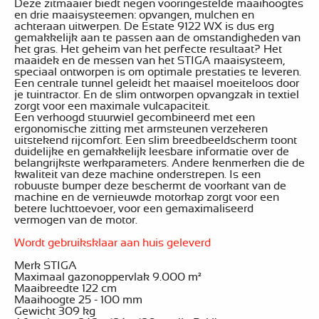
Deze zitmaaier biedt negen vooringestelde maaihoogtes
en drie maaisysteemen: opvangen, mulchen en
achteraan uitwerpen. De Estate 9122 WX is dus erg
gemakkelijk aan te passen aan de omstandigheden van
het gras. Het geheim van het perfecte resultaat? Het
maaidek en de messen van het STIGA maaisysteem,
speciaal ontworpen is om optimale prestaties te leveren.
Een centrale tunnel geleidt het maaisel moeiteloos door
je tuintractor. En de slim ontworpen opvangzak in textiel
zorgt voor een maximale vulcapaciteit.
Een verhoogd stuurwiel gecombineerd met een
ergonomische zitting met armsteunen verzekeren
uitstekend rijcomfort. Een slim breedbeeldscherm toont
duidelijke en gemakkelijk leesbare informatie over de
belangrijkste werkparameters. Andere kenmerken die de
kwaliteit van deze machine onderstrepen. Is een
robuuste bumper deze beschermt de voorkant van de
machine en de vernieuwde motorkap zorgt voor een
betere luchttoevoer, voor een gemaximaliseerd
vermogen van de motor.
Wordt gebruiksklaar aan huis geleverd
Merk STIGA
Maximaal gazonoppervlak 9.000 m²
Maaibreedte 122 cm
Maaihoogte 25 - 100 mm
Gewicht 309 kg