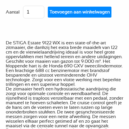
Aantal
De STIGA Estate 9122 WX is een state-of-the-art
zitmaaier, die dankzij het extra brede maaidek van 122
cm en de vierwielaandrijving ideaal is voor heel grote
oppervlakken met hellend terrein en andere uitdagingen.
Geschikt voor maaien van gazon tot 9.000 m². Het
kloppende hart is de Honda 690 GXV tweecilindermotor.
Een krachtige 688 cc benzinemotor met brandstof
besparende en uitstoot verminderende OHV
technologie. Zorgt voor een vlotte werking met beperkte
trillingen en een superieur koppel.
De zitmaaier heeft een hydrostatische aandrijving die
zorgt voor optimale controle en wendbaarheid. De
rijsnelheid is traploos verstelbaar met een pedaal, zonder
manueel te hoeven schakelen. De cruise control geeft je
de kans om de voeten even te laten rusten op lange
ononderbroken stukken. De twee gesynchroniseerde
messen zorgen voor een nette afwerking. De messen
wisselen elkaar perfect getimed af en zo gaat het
maaisel via de centrale tunnel naar de opvangzak.