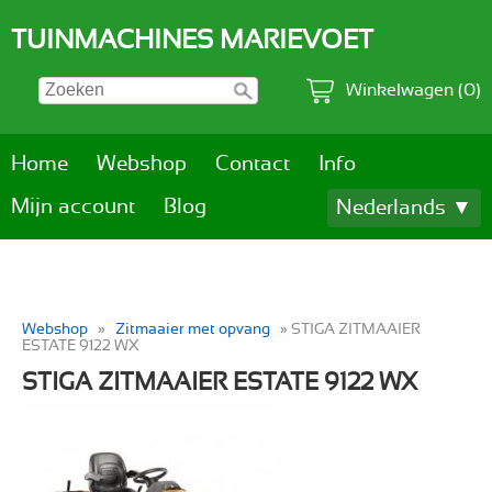
TUINMACHINES MARIEVOET
Winkelwagen (0)
Home
Webshop
Contact
Info
Mijn account
Blog
Nederlands ▼
Webshop
»
Zitmaaier met opvang
» STIGA ZITMAAIER
ESTATE 9122 WX
STIGA ZITMAAIER ESTATE 9122 WX