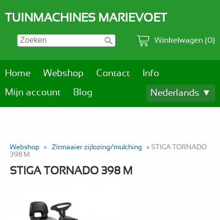
TUINMACHINES MARIEVOET
Winkelwagen (0)
Home
Webshop
Contact
Info
Mijn account
Blog
Nederlands ▼
Webshop
»
Zitmaaier zijlozing/mulching
» STIGA TORNADO
398 M
STIGA TORNADO 398 M