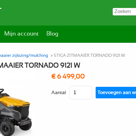
T
Mijn account
Blog
maaier zijlozing/mulching
» STIGA ZITMAAIER TORNADO 9121 W
TMAAIER TORNADO 9121 W
€ 6 499,00
Aantal