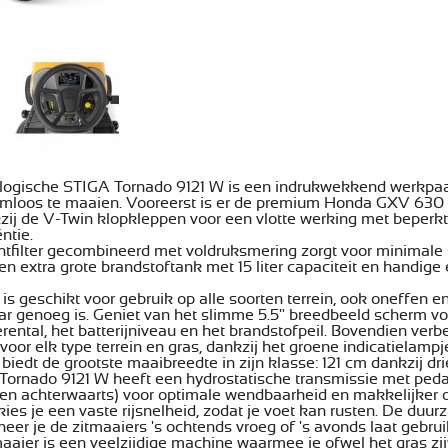
ogische STIGA Tornado 9121 W is een indrukwekkend werkpaa
emloos te maaien. Vooreerst is er de premium Honda GXV 630
j de V-Twin klopkleppen voor een vlotte werking met beperkte
ntie.
htfilter gecombineerd met voldruksmering zorgt voor minimale 
een extra grote brandstoftank met 15 liter capaciteit en handig
is geschikt voor gebruik op alle soorten terrein, ook oneffen 
r genoeg is. Geniet van het slimme 5.5" breedbeeld scherm voo
erental, het batterijniveau en het brandstofpeil. Bovendien verb
voor elk type terrein en gras, dankzij het groene indicatielampj
biedt de grootste maaibreedte in zijn klasse: 121 cm dankzij dr
Tornado 9121 W heeft een hydrostatische transmissie met pedaa
 en achterwaarts) voor optimale wendbaarheid en makkelijker o
 kies je een vaste rijsnelheid, zodat je voet kan rusten. De 
neer je de zitmaaiers 's ochtends vroeg of 's avonds laat gebrui
maaier is een veelzijdige machine waarmee je ofwel het gras zij