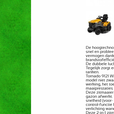
De hoogtechnol
snel en proble
vermogen dankzi
brandstofefficië
De dubbele luc
Tegelijk zorgt 
tanken.
Tornado 9121 W 
model niet zwaa
werking, het to
maaiprestaties 
Deze zitmaaier 
gazon afwerkt. 
snelheid (voor-
control-functie
verlichting wan
Deze 2-in-1 zit