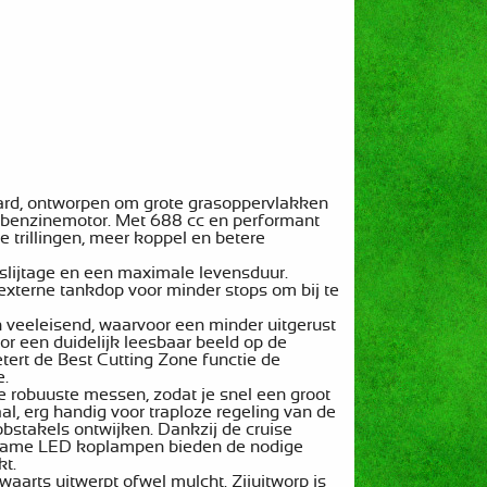
rd, ontworpen om grote grasoppervlakken
 benzinemotor. Met 688 cc en performant
 trillingen, meer koppel en betere
slijtage en een maximale levensduur.
e externe tankdop voor minder stops om bij te
en veeleisend, waarvoor een minder uitgerust
r een duidelijk leesbaar beeld op de
etert de Best Cutting Zone functie de
e.
ie robuuste messen, zodat je snel een groot
l, erg handig voor traploze regeling van de
bstakels ontwijken. Dankzij de cruise
duurzame LED koplampen bieden de nodige
kt.
waarts uitwerpt ofwel mulcht. Zijuitworp is