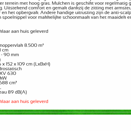
ger terrein met hoog gras. Mulchen is geschikt voor regelmati
. Uitstekend comfort en gemak dankzij de zitting met armsteun
en het opbergvak. Andere handige uitrusting zijn de anti-scal
 spoelnippel voor makkelijke schoonmaak van het maaidek en e
klaar aan huis geleverd
noppervlak 8.500 m²
1 cm
 - 90 mm
g
 x 152 x 109 cm (LxBxH)
rostatisch
GXV 630
 kW
 688 cm³
L
eau 89 dB(A)
klaar aan huis geleverd