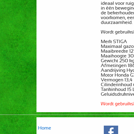
ideaal voor rui
in één beweging
de bekerhouder 
voorkomen, een
duurzaamheid.
Wordt gebruiks
Merk STIGA
Maximaal gazo
Maaibreedte 12
Maaihoogte 30
Gewicht 250 k
Afmetingen 186
Aandrijving Hyd
Motor Honda 
Vermogen 13,4
Cilinderinhoud
Tankinhoud 15 
Geluidsdrukniv
Wordt gebruiks
Home