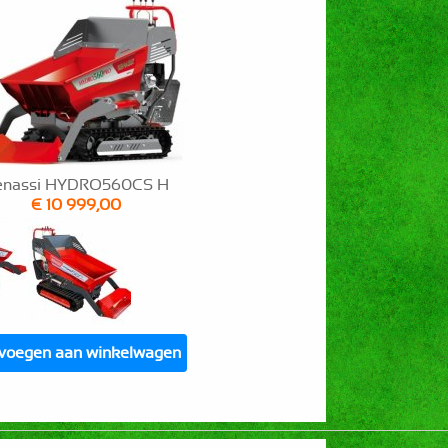
enassi HYDRO560CS H
€ 10 999,00
voegen aan winkelwagen